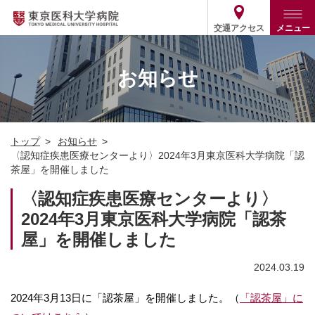
交通アクセス
メニュー
トップ
外来・入院案内
お知らせ
診療部門案内
外来
病院案内
入院
診療部門案内一覧
トップ
お知らせ
医療関係の方
患者支援・相談窓口
医師・歯科医師等情報検索
基本情報
〈認知症疾患医療センターより〉2024年3月東京医科大学病院「認
茶屋」を開催しました
各種ご案内
統計・データ・情報公開
医療連携
ENGLISH
简体中文
〈認知症疾患医療センターより〉
役割・取り組み
採用関連
2024年3月東京医科大学病院「認茶
外部評価
その他
03-3342-6111
(代表)
屋」を開催しました
2024.03.19
2024年3月13日に「認茶屋」を開催しました。（
「認茶屋」に