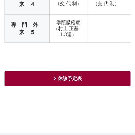
（交 代 制）
（交 代 制）
来 ４
掌蹠膿疱症
専 門 外
（村上 正基：
来 ５
1.3週）
休診予定表