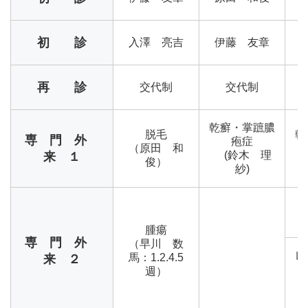
初 診
入澤 亮吉
伊藤 友章
再 診
交代制
交代制
乾癬・掌蹠膿
脱毛
乾
専 門 外
疱症
（原田 和
(鈴木 理
来 １
俊）
紗)
（
腫瘍
専 門 外
（早川 数
レ
馬：1.2.4.5
来 ２
週）