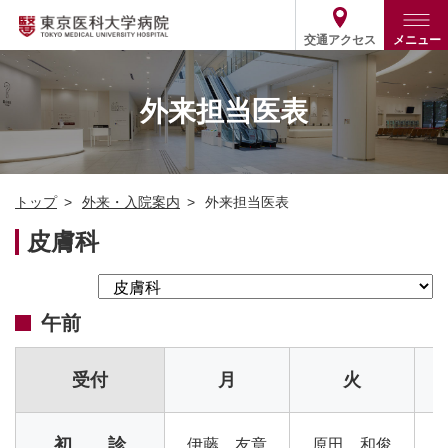
交通アクセス
メニュー
トップ
外来・入院案内
外来担当医表
診療部門案内
外来
病院案内
入院
診療部門案内一覧
トップ
外来・入院案内
外来担当医表
医療関係の方
患者支援・相談窓口
医師・歯科医師等情報検索
基本情報
皮膚科
各種ご案内
統計・データ・情報公開
医療連携
ENGLISH
简体中文
役割・取り組み
採用関連
外部評価
その他
03-3342-6111
午前
(代表)
受付
月
火
初 診
伊藤 友章
原田 和俊