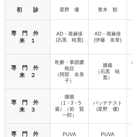
初 診
星野 優
青木 類
専 門 外
AD・蕁麻疹
AD・蕁麻疹
(石黒 暁寛)
(伊藤 友章)
(
来 １
乾癬・掌蹠膿
水
腫瘍
専 門 外
疱症
（石黒 暁
（阿部 名美
来 ２
寛）
子）
腫瘍
専 門 外
（1・3・5
パッチテスト
週）（前 賢
(星野 優)
来 ３
郎
一郎）
専 門 外
PUVA
PUVA