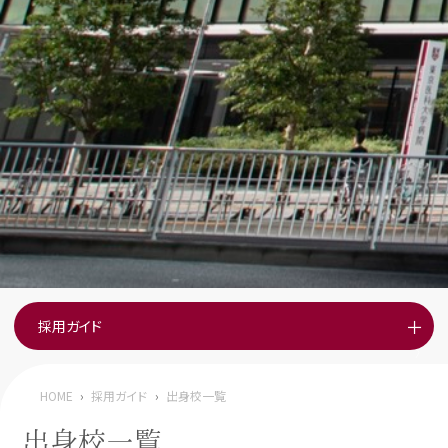
採用ガイド
募集要項
HOME
採用の流れ
採用ガイド
出身校一覧
出身校一覧
Movies