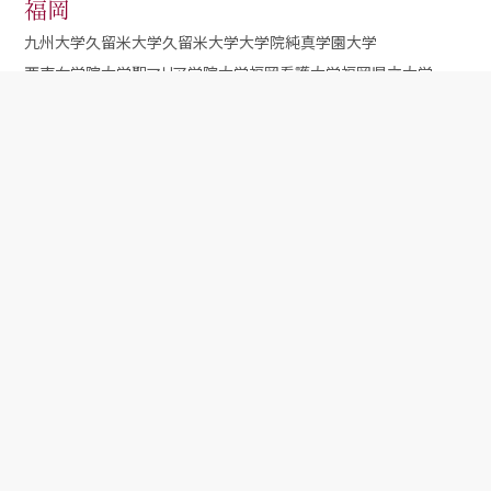
福岡
九州大学
久留米大学
久留米大学大学院
純真学園大学
西南女学院大学
聖マリア学院大学
福岡看護大学
福岡県立大学
福岡国際医療福祉大学
福岡女学院看護大学
福岡大学
佐賀
佐賀県医療センター好生館看護学院
長崎
長崎県立大学
長崎大学
熊本
九州看護福祉大学
熊本大学
熊本保健科学大学
大分