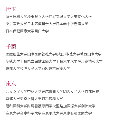
埼玉
埼玉医科大学
埼玉県立大学
西武文理大学
大東文化大学
東京家政大学
日本医療科学大学
日本赤十字看護大学
日本保健医療大学
目白大学
千葉
医療創生大学
国際医療福祉大学(成田)
淑徳大学
城西国際大学
聖徳大学
千葉県立保健医療大学
千葉大学大学院
東京情報大学
東都大学
和洋女子大学
SBC東京医療大学
東京
共立女子大学
杏林大学
慶応義塾大学
駒沢女子大学
首都医校
首都大学東京
上智大学
昭和医科大学
昭和医科大学附属看護専門学校
聖路加国際大学
創価大学
帝京大学
帝京科学大学
帝京平成大学
東京有明医療大学