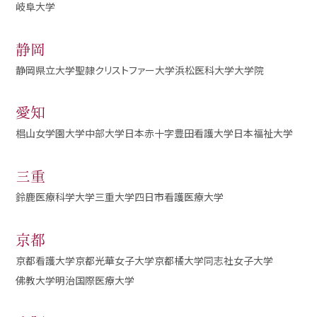
岐阜大学
静岡
静岡県立大学
聖隷クリストファー大学
浜松医科大学大学院
愛知
椙山女学園大学
中部大学
日本赤十字豊田看護大学
日本福祉大学
三重
鈴鹿医療科学大学
三重大学
四日市看護医療大学
京都
京都看護大学
京都光華女子大学
京都橘大学
同志社女子大学
佛教大学
明治国際医療大学