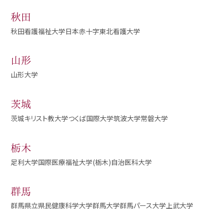
秋田
秋田看護福祉大学
日本赤十字東北看護大学
山形
山形大学
茨城
茨城キリスト教大学
つくば国際大学
筑波大学
常磐大学
栃木
足利大学
国際医療福祉大学(栃木)
自治医科大学
群馬
群馬県立県民健康科学大学
群馬大学
群馬パース大学
上武大学