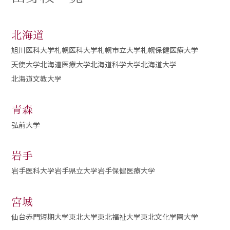
出身校一覧
北海道
Q&A
旭川医科大学
札幌医科大学
札幌市立大学
札幌保健医療大学
天使大学
北海道医療大学
北海道科学大学
北海道大学
北海道文教大学
青森
弘前大学
岩手
岩手医科大学
岩手県立大学
岩手保健医療大学
宮城
仙台赤門短期大学
東北大学
東北福祉大学
東北文化学園大学