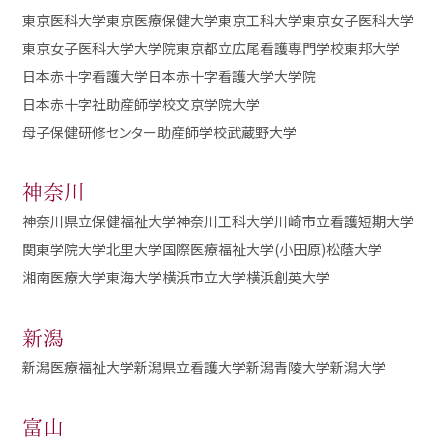
東京医科大学
東京医療保健大学
東京工科大学
東京女子医科大学
東京女子医科大学大学院
東京都立広尾看護専門学校
東邦大学
日本赤十字看護大学
日本赤十字看護大学大学院
日本赤十字社助産師学校
文京学院大学
母子保健研修センター助産師学校
武蔵野大学
神奈川
神奈川県立保健福祉大学
神奈川工科大学
川崎市立看護短期大学
関東学院大学
北里大学
国際医療福祉大学(小田原)
松蔭大学
湘南医療大学
東海大学
横浜市立大学
横浜創英大学
新潟
新潟医療福祉大学
新潟県立看護大学
新潟青陵大学
新潟大学
富山