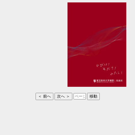
＜ 前へ
次へ ＞
移動