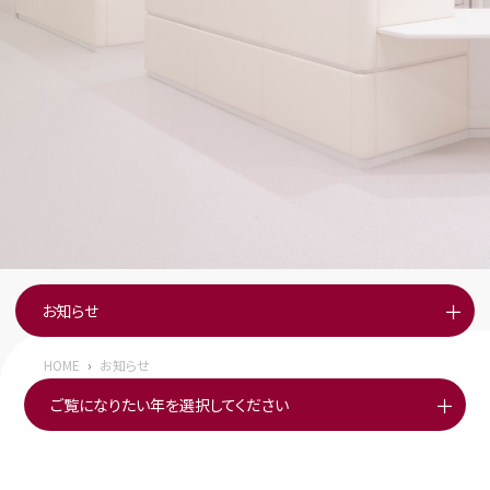
お知らせ
その他
全て
HOME
イベント
お知らせ
ご覧になりたい年を選択してください
採用情報
2026年
看護部紹介