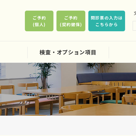
ご予約
ご予約
問診票の入力は
(個人)
(契約健保)
こちらから
ク
検査・オプション項目