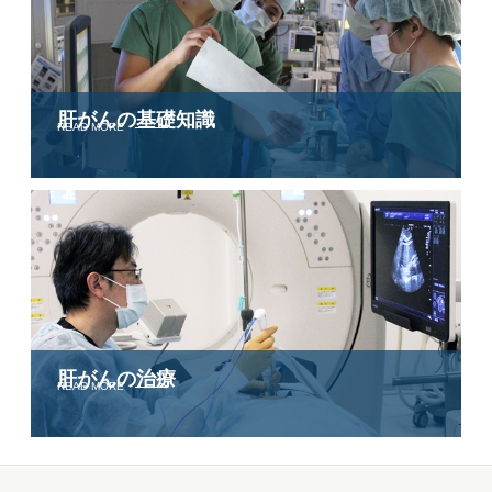
肝がんの
基礎知識
READ MORE
肝がんの治療
READ MORE