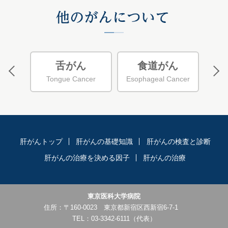
相談
舌がん
食道がん
病院）
Tongue Cancer
Esophageal Cancer
L
肝がんトップ
肝がんの基礎知識
肝がんの検査と診断
肝がんの治療を決める因子
肝がんの治療
東京医科大学病院
住所：〒160-0023 東京都新宿区西新宿6-7-1
TEL：
03-3342-6111
（代表）