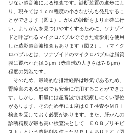
少ない超音波による検査です。診断装置の進歩によ
り、現在では１ｃｍ程度の小さながんも発見するこ
とができます（図１）。がんの診断をより正確に行
い、よりがんを見つけやすくするために、ソナゾイ
ドと呼ばれるマイクロバブルでできた造影剤を使用
した造影超音波検査もあります（図２）。（マイク
ロバブルとは、ソナゾイドのマイクロバブルは脂質
膜に覆われた径３μm（赤血球の大きさは7-８μm）
程度の気泡です。
そのため、最終的な排泄経路は呼気であるため、
腎障害のある患者でも安全に使用することができま
す。しかし、肝臓には超音波では観察しにくい部位
があります。そのため年に１度はＣＴ検査やＭＲＩ
検査を受けておく必要があります。また、肝がんの
診断精度が最も高い検査法として「ＥＯＢプリモビ
スト」という造影剤を使ったＭＲＩもあります（図