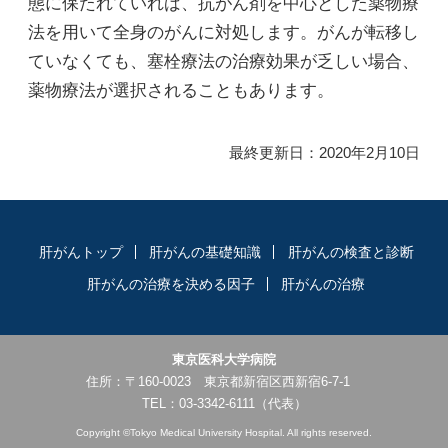
態に保たれていれば、抗がん剤を中心とした薬物療
法を用いて全身のがんに対処します。がんが転移し
ていなくても、塞栓療法の治療効果が乏しい場合、
薬物療法が選択されることもあります。
最終更新日：2020年2月10日
肝がんトップ
肝がんの基礎知識
肝がんの検査と診断
肝がんの治療を決める因子
肝がんの治療
東京医科大学病院
住所：〒160-0023 東京都新宿区西新宿6-7-1
TEL：
03-3342-6111
（代表）
Copyright ©Tokyo Medical University Hospital. All rights reserved.