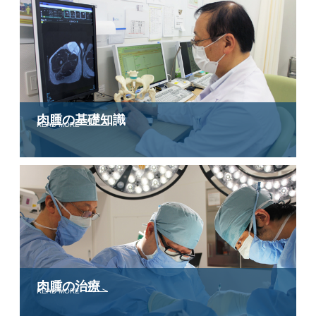
肉腫の
基礎知識
READ MORE
肉腫の治療
READ MORE