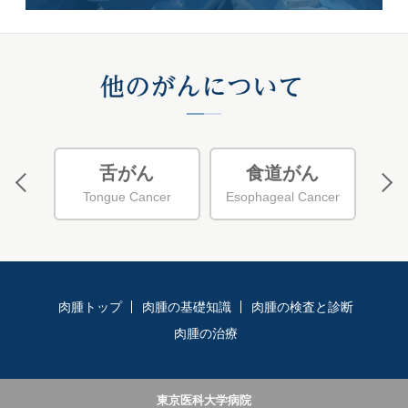
相談
舌がん
食道がん
病院）
Tongue Cancer
Esophageal Cancer
L
肉腫トップ
肉腫の基礎知識
肉腫の検査と診断
肉腫の治療
東京医科大学病院